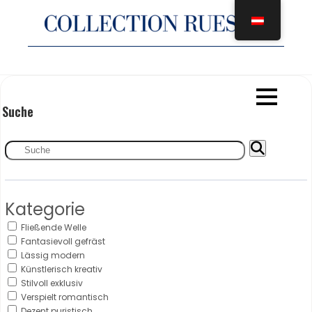
Zum
Inhalt
springen
Suche
Kategorie
Fließende Welle
Fantasievoll gefräst
Lässig modern
Künstlerisch kreativ
Stilvoll exklusiv
Verspielt romantisch
Dezent puristisch