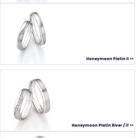
Honeymoon Platin II >>
Honeymoon Platin River / if >>