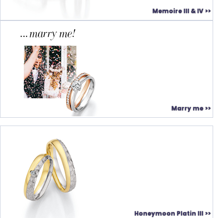
Memoire III & IV >>
Marry me >>
Honeymoon Platin III >>