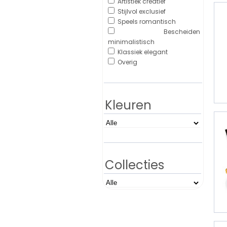
Artistiek creatief
Stijlvol exclusief
Speels romantisch
Bescheiden
minimalistisch
Klassiek elegant
Overig
Kleuren
Collecties