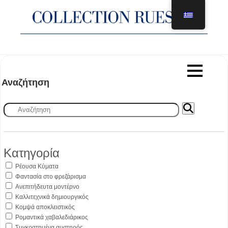
Μετάβαση
στο
περιεχόμενο
Αναζήτηση
Κατηγορία
Ρέουσα Κύματα
Φαντασία στο φρεζάρισμα
Ανεπιτήδευτα μοντέρνο
Καλλιτεχνικά δημιουργικός
Κομψά αποκλειστικός
Ρομαντικά χαβαλεδιάρικος
Συγκρατημένα αυστηρός