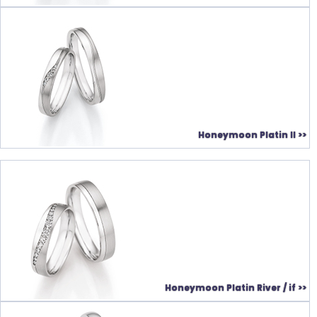
Honeymoon Platin II >>
Honeymoon Platin River / if >>