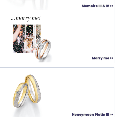
Memoire III & IV >>
Marry me >>
Honeymoon Platin III >>