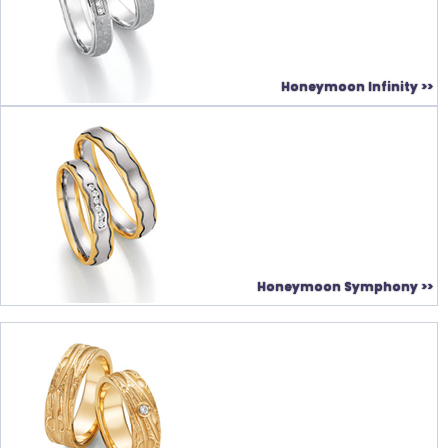
Honeymoon Infinity >>
Honeymoon Symphony >>