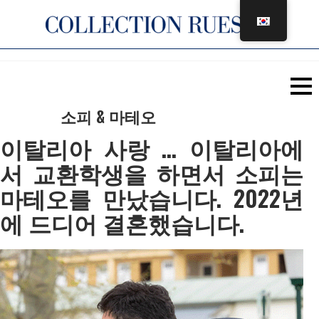
콘
텐
츠
로
건
너
소피 & 마테오
뛰
이탈리아 사랑 … 이탈리아에
기
서 교환학생을 하면서 소피는
마테오를 만났습니다. 2022년
에 드디어 결혼했습니다.