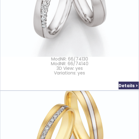
ModNR: 66/74130
ModNR: 66/74140
3D View: yes
Variations: yes
Details >