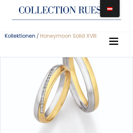
Zum
Inhalt
springen
Kollektionen
Honeymoon Solid XVIII
/