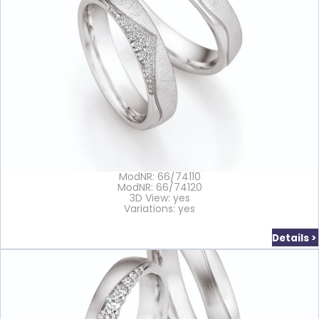
ModNR: 66/74110
ModNR: 66/74120
3D View: yes
Variations: yes
Details >