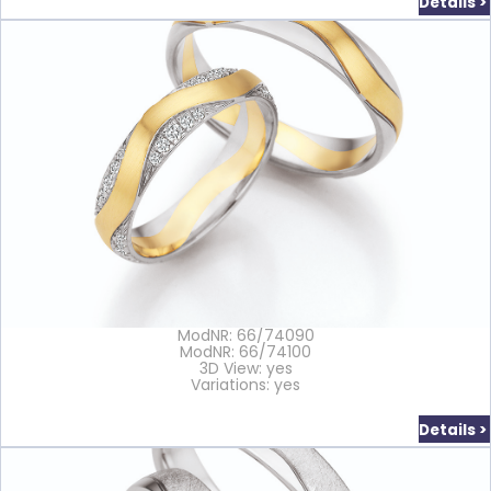
Details >
ModNR: 66/74090
ModNR: 66/74100
3D View: yes
Variations: yes
Details >