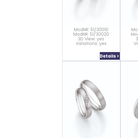
ModNR: 51/30010
Mo
ModNR: 51/30020
Mo
3D View: yes
Variations: yes
Va
Details >