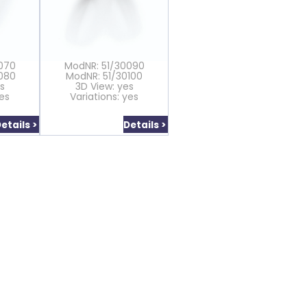
070
ModNR: 51/30090
080
ModNR: 51/30100
s
3D View: yes
yes
Variations: yes
etails >
Details >