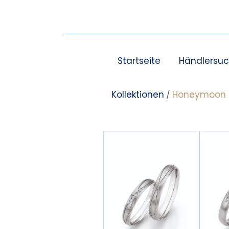
Zum
Inhalt
springen
Startseite
Händlersu
Kollektionen
Honeymoon Pl
/