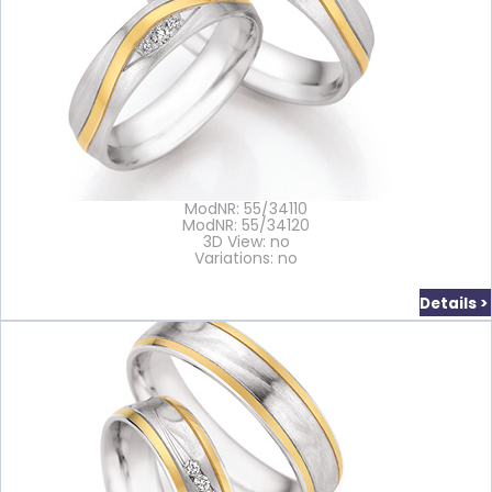
ModNR: 55/34110
ModNR: 55/34120
3D View: no
Variations: no
Details >