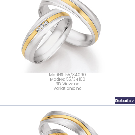
ModNR: 55/34090
ModNR: 55/34100
3D View: no
Variations: no
Details >