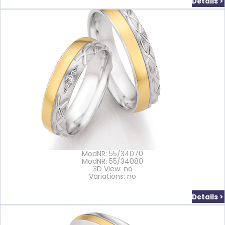
Details >
ModNR: 55/34070
ModNR: 55/34080
3D View: no
Variations: no
Details >