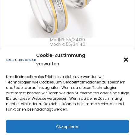
ModNR: 55/34130
ModNR: 55/34140
3D View: no
Variations: no
Cookie-Zustimmung
verwalten
Details >
Um dir ein optimales Erlebnis zu bieten, verwenden wir
Technologien wie Cookies, um Geräteinformationen zu speichern
und/oder darauf zuzugreifen. Wenn du diesen Technologien
zustimmst, können wir Daten wie das Surfverhalten oder eindeutige
IDs auf dieser Website verarbeiten. Wenn du deine Zustimmung
nicht erteilst oder zurückziehst, können bestimmte Merkmale und
Funktionen beeinträchtigt werden.
Datenschutzerklärung
Impressum
Akzeptieren