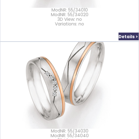
ModNR: 55/34010
ModNR: 55/34020
3D View: no
Variations: no
Details >
ModNR: 55/34030
ModNR: 55/34040