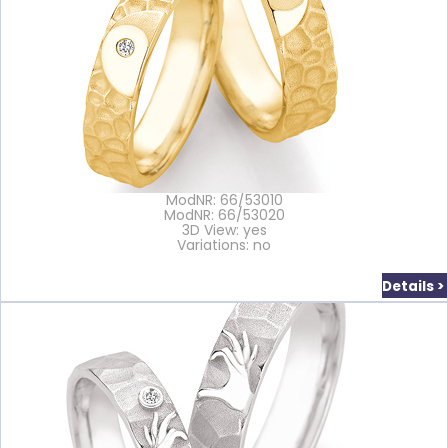
ModNR: 66/53010
ModNR: 66/53020
3D View: yes
Variations: no
Details >