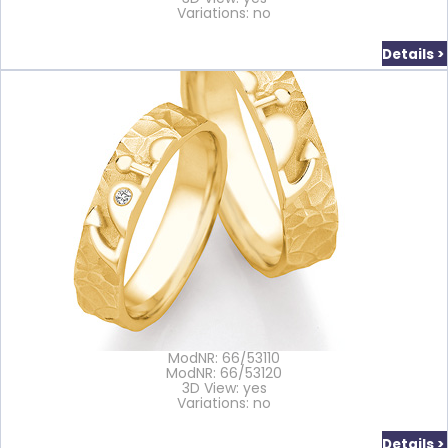
Variations: no
Details >
ModNR: 66/53110
ModNR: 66/53120
3D View: yes
Variations: no
Details >