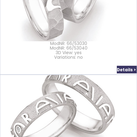
ModNR: 66/53030
ModNR: 66/53040
3D View: yes
Variations: no
Details >