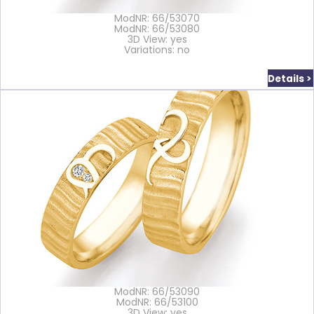
ModNR: 66/53070
ModNR: 66/53080
3D View: yes
Variations: no
Details >
ModNR: 66/53090
ModNR: 66/53100
3D View: yes