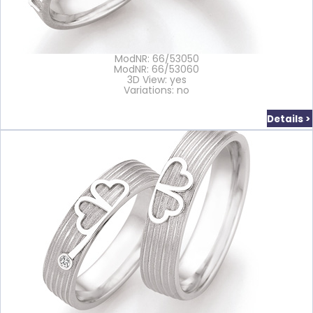
ModNR: 66/53050
ModNR: 66/53060
3D View: yes
Variations: no
Details >