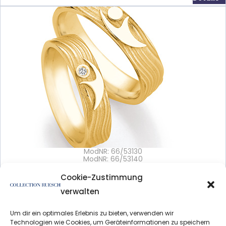
ModNR: 66/53130
ModNR: 66/53140
3D View: yes
Variations: no
Cookie-Zustimmung
verwalten
Details >
Um dir ein optimales Erlebnis zu bieten, verwenden wir
Technologien wie Cookies, um Geräteinformationen zu speichern