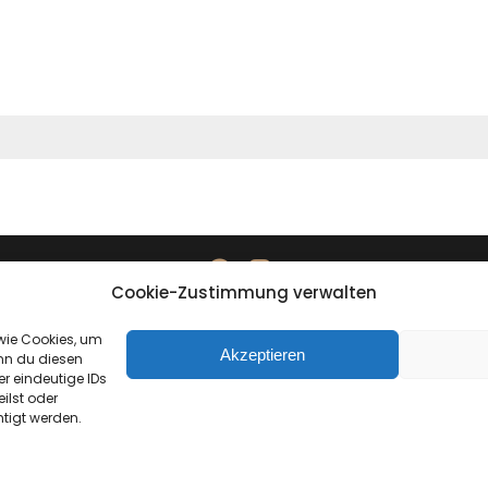
Cookie-Zustimmung verwalten
Datenschutzerklärung
Impressum
 wie Cookies, um
Akzeptieren
nn du diesen
r eindeutige IDs
ilst oder
tigt werden.
created by direction