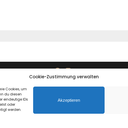
Cookie-Zustimmung verwalten
Datenschutzerklärung
Impressum
 wie Cookies, um
nn du diesen
r eindeutige IDs
Akzeptieren
ilst oder
tigt werden.
created by direction