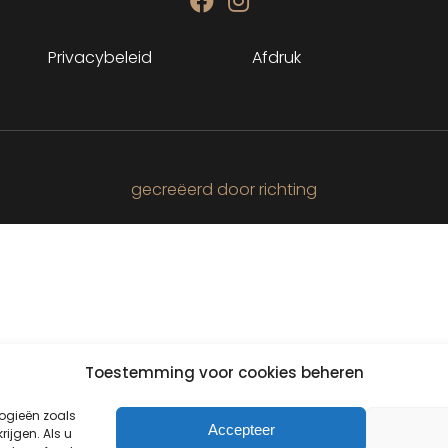
Privacybeleid
Afdruk
gecreëerd door richting
Toestemming voor cookies beheren
ogieën zoals
Accepteer
ijgen. Als u