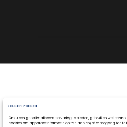
Om u een geoptimaliseerde ervaring te bieden, gebruiken we technol
cookies om apparaatinformatie op te slaan en/of er toegang toe te kr