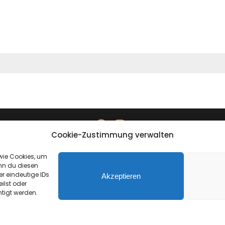
Cookie-Zustimmung verwalten
Datenschutzerklärung
Impressum
 wie Cookies, um
nn du diesen
r eindeutige IDs
Akzeptieren
ilst oder
tigt werden.
created by direction