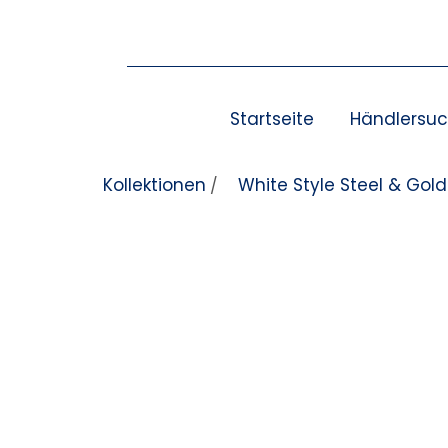
Zum Inhalt springen
Startseite
Händlersu
Kollektionen
White Style Steel & Gol
/