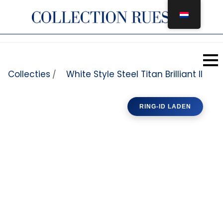
Overslaan naar inhoud
Collecties
White Style Steel Titan Brilliant II
/
RING-ID LADEN