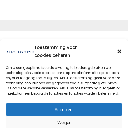
Toestemming voor
cookies beheren
Om u een geoptimaliseerde ervaring te bieden, gebruiken we
</artikel
technologieën zoals cookies om apparaatinformatie op te slaan
en/of er toegang toe te krijgen. Als u toestemming geeft voor deze
technologieën, kunnen we gegevens zoals surfgedrag of unieke
ID's op deze website verwerken. Als u uw toestemming niet geeft of
intrekt, kunnen bepaalde functies en functies worden belemmerd.
Privacybeleid
Afdruk
Accepteer
Weiger