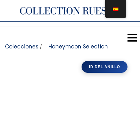
Saltar al contenido
Colecciones
Honeymoon Selection
/
ID DEL ANILLO