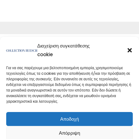
Διαχείριση συγκατάθεσης
cookie
Για να σας παρέχουμε μια βελτιστοποιημένη εμπειρία, χρησιμοποιούμε
τεχνολογίες όπως τα cookies για την αποθήκευση ή/και την πρόσβαση σε
</article
πληροφορίες της συσκευής. Εάν συναινείτε σε αυτές τις τεχνολογίες,
ενδέχεται να επεξεργαστούμε δεδομένα όπως η συμπεριφορά περιήγησης ή
τα μοναδικά αναγνωριστικά σε αυτόν τον ιστότοπο. Εάν δεν δώσετε ή
ανακαλέσετε τη συγκατάθεσή σας, ενδέχεται να μειωθούν ορισμένα
χαρακτηριστικά και λειτουργίες.
Πολιτική απορρήτου
Εκτύπωση
Αποδοχή
Απόρριψη