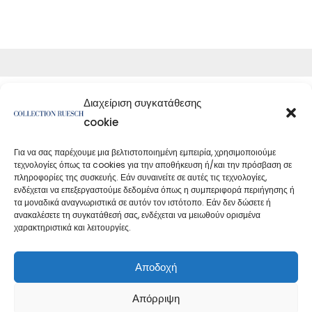
Διαχείριση συγκατάθεσης
cookie
Για να σας παρέχουμε μια βελτιστοποιημένη εμπειρία, χρησιμοποιούμε
τεχνολογίες όπως τα cookies για την αποθήκευση ή/και την πρόσβαση σε
</article
πληροφορίες της συσκευής. Εάν συναινείτε σε αυτές τις τεχνολογίες,
ενδέχεται να επεξεργαστούμε δεδομένα όπως η συμπεριφορά περιήγησης ή
τα μοναδικά αναγνωριστικά σε αυτόν τον ιστότοπο. Εάν δεν δώσετε ή
ανακαλέσετε τη συγκατάθεσή σας, ενδέχεται να μειωθούν ορισμένα
χαρακτηριστικά και λειτουργίες.
Πολιτική απορρήτου
Εκτύπωση
Αποδοχή
Απόρριψη